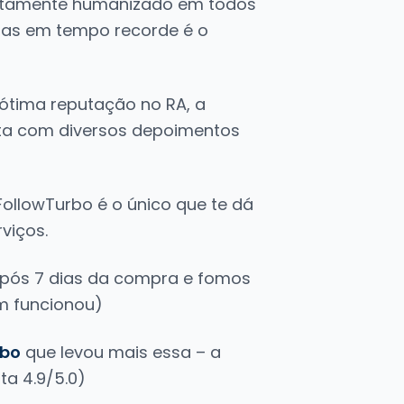
etamente humanizado em todos
emas em tempo recorde é o
ótima reputação no RA, a
nta com diversos depoimentos
FollowTurbo é o único que te dá
rviços.
 após 7 dias da compra e fomos
m funcionou)
rbo
que levou mais essa – a
ta 4.9/5.0)