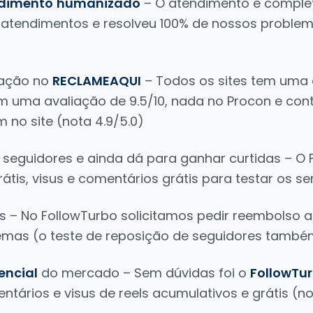
dimento
humanizado
– O atendimento é compl
ez atendimentos e resolveu 100% de nossos probl
liação no
RECLAMEAQUI
– Todos os sites tem uma 
m uma avaliação de 9.5/10, nada no Procon e co
 no site (nota 4.9/5.0)
de seguidores e ainda dá para ganhar curtidas – O 
rátis, visus e comentários grátis para testar os se
as – No FollowTurbo solicitamos pedir reembolso
mas (o teste de reposição de seguidores també
encial
do mercado – Sem dúvidas foi o
FollowTu
tários e visus de reels acumulativos e grátis (no