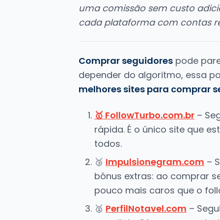
uma comissão sem custo adicio
cada plataforma com contas re
Comprar seguidores
pode pare
depender do algoritmo, essa po
melhores sites para comprar s
🥇 FollowTurbo.com.br
– Seg
rápida. É o único site que 
todos.
🥉
Impulsionegram.com
– S
bônus extras: ao comprar se
pouco mais caros que o fol
🥈
PerfilNotavel.com
– Segu