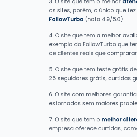
3. O site que tem o melhor
aten
os sites, porém, o único que f
FollowTurbo
(nota 4.9/5.0)
4. O site que tem a melhor ava
exemplo do FollowTurbo que te
de clientes reais que compraram
5. O site que tem teste grátis 
25 seguidores grátis, curtidas g
6. O site com melhores garanti
estornados sem maiores proble
7. O site que tem o
melhor difer
empresa oferece curtidas, comen