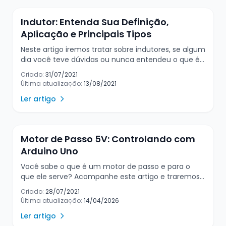
partida direta de um motor? Sabe quais são os
cuidados a serem tomados com essa forma de
Indutor: Entenda Sua Definição,
ligar um motor? Então, para saber o que seve e
Aplicação e Principais Tipos
como funciona a partida direta de motores, não
deixe de acompanhar esse […]
Neste artigo iremos tratar sobre indutores, se algum
dia você teve dúvidas ou nunca entendeu o que é
um indutor, hoje você irá terminar esta leitura
Criado:
31/07/2021
sendo um especialista neste componente. Além
Última atualização:
13/08/2021
disso, você irá conseguir explicar a qualquer um o
Ler artigo
que é um indutor, os princípios indutivos e sua
importância em nosso meio de uma forma simples
e fácil, mesmo se a pessoa não for da área técnica,
. Então acompanhe a leitura até o final e aprenda
Motor de Passo 5V: Controlando com
mais sobre esse componente da eletrônica. O que
Arduino Uno
é o indutor? Tecnicamente um indutor, que
também é chamado de solenoide ou […]
Você sabe o que é um motor de passo e para o
que ele serve? Acompanhe este artigo e traremos
detalhes do que é, o que pode fazer e como utilizar
Criado:
28/07/2021
o motor de passo do modelo 28BYJ-48 através do
Última atualização:
14/04/2026
Arduino. Traremos também projetos que utilizam o
Ler artigo
motor de passo que vão inspirar sua criatividade na