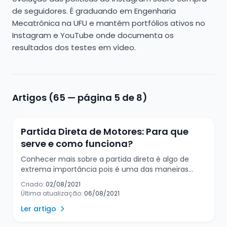
de seguidores. É graduando em Engenharia
Mecatrônica na UFU e mantém portfólios ativos no
Instagram e YouTube onde documenta os
resultados dos testes em vídeo.
Artigos (
65
— página 5 de 8
)
Partida Direta de Motores: Para que
serve e como funciona?
Conhecer mais sobre a partida direta é algo de
extrema importância pois é uma das maneiras
mais usadas para dar partida em um motor. Neste
Criado:
02/08/2021
texto, você vai poder conhecer mais sobre essa
Última atualização:
06/08/2021
forma de ligar ou de dar partida em um motor, as
Ler artigo
características e as vantagens que ela possui, e
quando fazer uso dela. Você sabe como funciona a